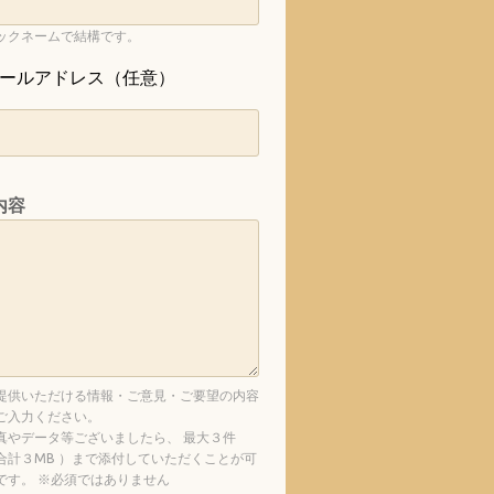
ックネームで結構です。
ールアドレス（任意）
内容
提供いただける情報・ご意見・ご要望の内容
ご入力ください。
真やデータ等ございましたら、 最大３件
合計３MB ）まで添付していただくことが可
です。 ※必須ではありません