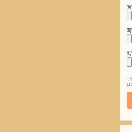
写
写
写
ご
は