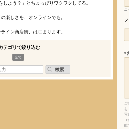
をしよう？」とちょっぴりワクワクしてる。
ニ
街の楽しさを、オンラインでも。
メ
ンライン商店街、はじまります。
カテゴリで絞り込む
*
全て
検索
）
ご
を
写
（
能