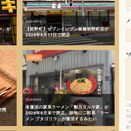
ニ
メ
2026-08-05
や」が
【前野町】セブンイレブン板橋前野町店が
2026年8月17日で閉店
*
店舗情報
2026-08-04
ご
本蓮沼の家系ラーメン「剛力ダルマ家」が
空間
を
2026年8月末で閉店。跡地に二郎系「ラー
写
メン ブタゴリラ」が復活するみたい
（
能