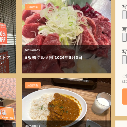
写
店舗情報
写
2026-08-03
写
ストア
#板橋グルメ部 2026年8月3日
ン
ご
は
店舗情報
2026-08-03