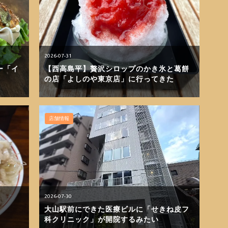
2026-07-31
ー「イ
【西高島平】贅沢シロップのかき氷と葛餅
の店「よしのや東京店」に行ってきた
店舗情報
2026-07-30
大山駅前にできた医療ビルに「せきね皮フ
科クリニック」が開院するみたい