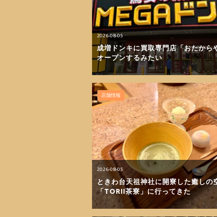
2026-08-05
成増ドンキに買取専門店「おたから
オープンするみたい
店舗情報
2026-08-05
ときわ台天祖神社に開寮した癒しの
「TORII茶寮」に行ってきた