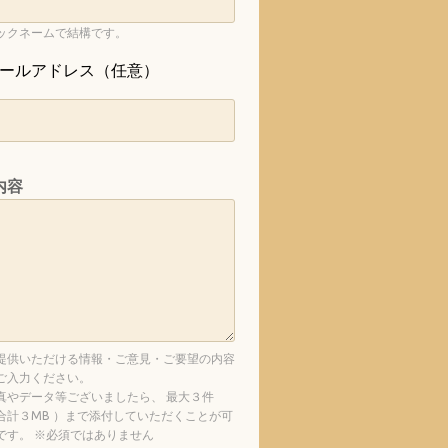
ックネームで結構です。
ールアドレス（任意）
内容
提供いただける情報・ご意見・ご要望の内容
ご入力ください。
真やデータ等ございましたら、 最大３件
合計３MB ）まで添付していただくことが可
です。 ※必須ではありません