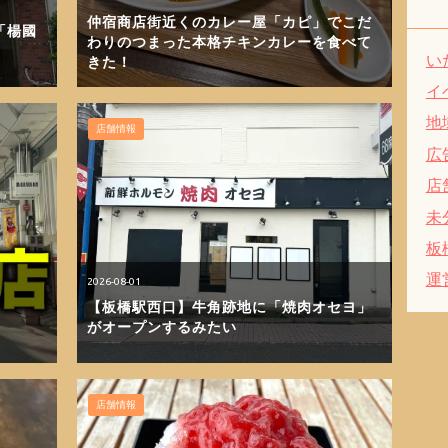
仲宿商店街近くのカレー屋「カピ」でこだ
「楊國
わりのつまった本格チキンカレーを食べて
い
きた！
イ
地
店舗情報
広
店
未
板
運
2026-08-01
【板橋駅西口】牛角跡地に「焼肉オセヨ」
がオープンするみたい
店舗情報