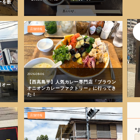
ーを飲
店舗情報
2026-08-06
【西高島平】人気カレー専門店「ブラウン
日オー
オニオンカレーファクトリー」に行ってき
た！
店舗情報
*