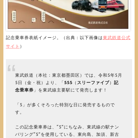
記念乗車券表紙イメージ。（出典：以下画像は
東武鉄道公式
サイト
）
東武鉄道（本社：東京都墨田区）では、令和5年5月
5日（金・祝）より、「
555
（
スリーファイブ
）
記
念乗車券
」を東武線主要駅にて発売します！
「5」が多くそろった特別な日に発売するもので
す。
この記念乗車券は、“5”にちなみ、東武線の駅ナン
バリング“5”を使用している、東向島、加須、新古