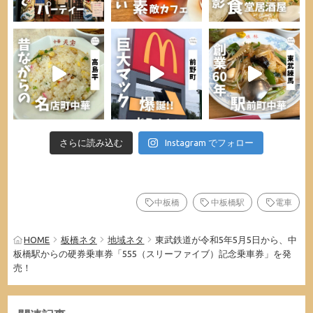
さらに読み込む
Instagram でフォロー
中板橋
中板橋駅
電車
HOME
板橋ネタ
地域ネタ
東武鉄道が令和5年5月5日から、中
板橋駅からの硬券乗車券「555（スリーファイブ）記念乗車券」を発
売！