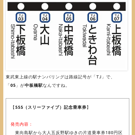
東武東上線の駅ナンバリングは路線記号が「TJ」で、
「
05
」が
中板橋駅
なんですね。
【
555（スリーファイブ）記念乗車券
】
発売内容：
東向島駅から大人五反野駅ゆきの片道乗車券180円区