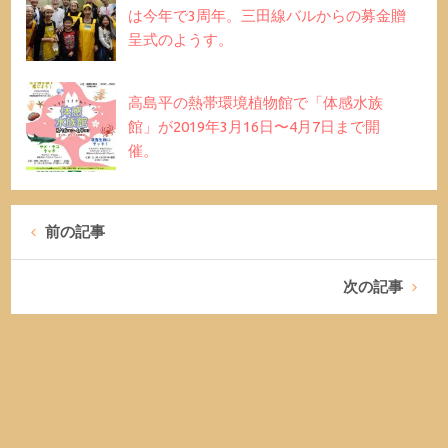
は今年で3周年。三田線バルからの募金贈
呈式のようす。
高島平の熱帯環境植物館で「体感水族
館」が2019年3月16日〜4月7日まで開
催。
前の記事
次の記事