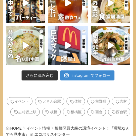
さらに読み込む
Instagram でフォロー
イベント
ときわ台駅
体験
前野町
志村
志村坂上駅
板橋
板橋区
西台
西台駅
HOME
イベント情報
板橋区最大級の環境イベント！『環境なん
でも見本市』 in エコポリスセンター