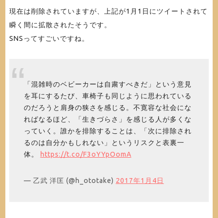
現在は削除されていますが、上記が1月1日にツイートされて
瞬く間に拡散されたそうです。
SNSってすごいですね。
「混雑時のベビーカーは自粛すべきだ」という意見
を耳にするたび、車椅子も同じように思われている
のだろうと肩身の狭さを感じる。不寛容な社会にな
ればなるほど、「生きづらさ」を感じる人が多くな
っていく。誰かを排除することは、「次に排除され
るのは自分かもしれない」というリスクと表裏一
体。
https://t.co/F3oYYpOomA
— 乙武 洋匡 (@h_ototake)
2017年1月4日