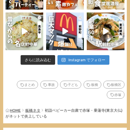
さらに読み込む
Instagram でフォロー
まとめ
事故
子ども
板橋
板橋区
赤塚
HOME
板橋ネタ
初詣ベビーカー自粛で赤塚・乗蓮寺(東京大仏)
がネットで炎上している