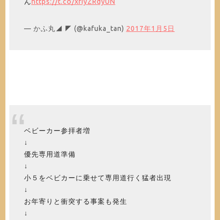
ん
https://t.co/xfIyZRdyUN
— かふ丸◢ ◤ (@kafuka_tan)
2017年1月5日
ベビーカー参拝者増
↓
優先専用道準備
↓
小５をベビカーに乗せて専用道行く猛者出現
↓
お年寄りと衝突する事案も発生
↓