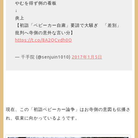
やむを得ず例の看板
↓
炎上
【初詣「ベビーカー自粛」要請で大騒ぎ 「差別」
批判へ寺側の意外な言い分】
https://t.co/8A2QCvdh0O
— 千手院 (@senjuin1010)
2017年1月5日
現在、この「初詣ベビーカー論争」はお寺側の意図も伝播さ
れ、収束に向かっているようです。