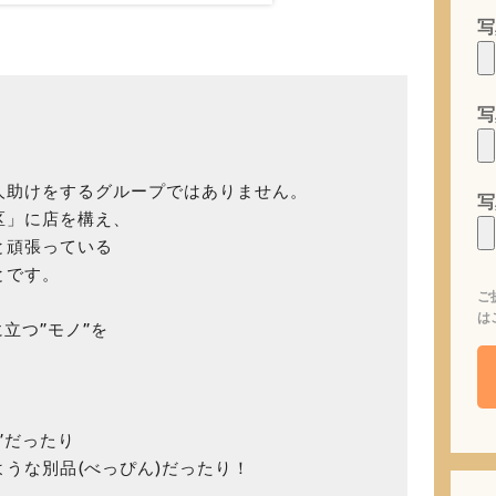
写
写
人助けをするグループではありません。
写
区」に店を構え、
と頑張っている
とです。
ご
は
立つ”モノ”を
”だったり
うな別品(べっぴん)だったり！