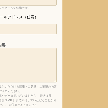
ックネームで結構です。
ールアドレス（任意）
内容
提供いただける情報・ご意見・ご要望の内容
ご入力ください。
真やデータ等ございましたら、 最大３件
合計３MB ）まで添付していただくことが可
です。 ※必須ではありません