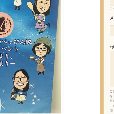
ニ
メ
*
ご
を
写
（
能