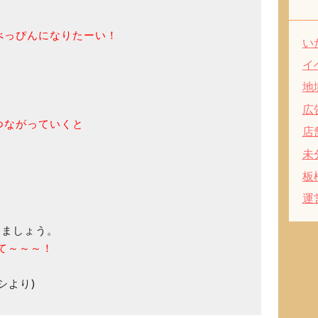
べっぴんになりたーい！
い
イ
地
広
つながっていくと
店
未
板
運
りましょう。
きて～～～！
シより)