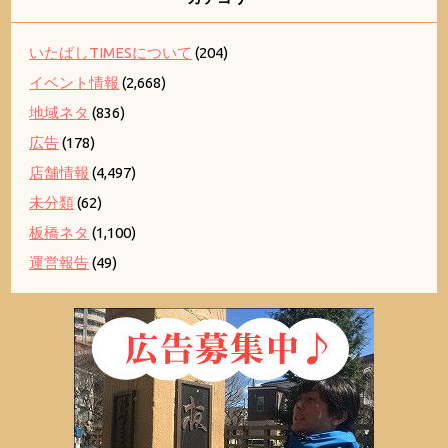
いたばしTIMESについて
(204)
イベント情報
(2,668)
地域ネタ
(836)
広告
(178)
店舗情報
(4,497)
未分類
(62)
板橋ネタ
(1,100)
運営報告
(49)