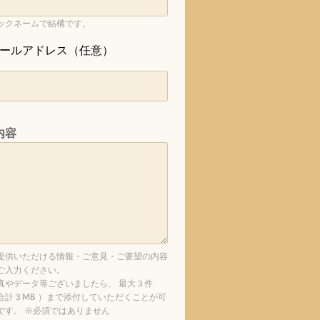
ックネームで結構です。
ールアドレス（任意）
内容
提供いただける情報・ご意見・ご要望の内容
ご入力ください。
真やデータ等ございましたら、 最大３件
合計３MB ）まで添付していただくことが可
です。 ※必須ではありません