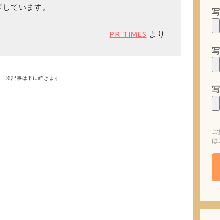
ざしています。
写
PR TIMES
より
写
※記事は下に続きます
写
ご
は