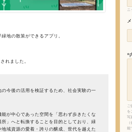
ニ
）
メ
平緑地の散策ができるアプリ。
*
スされました。
地の今後の活用を検証するため、社会実験の一
。
ご
を
機能が中心であった空間を「思わず歩きたくな
写
場所」へと転換することを目的としており、緑
（
能
や地域資源の愛着・誇りの醸成、世代を越えた