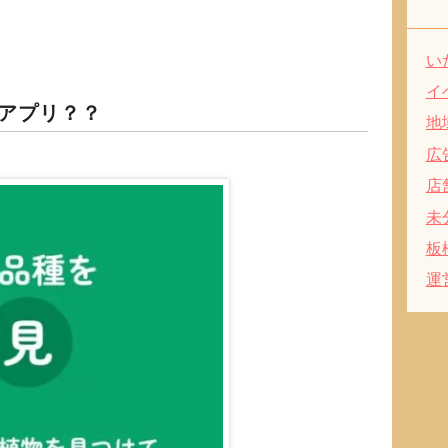
い
イ
アプリ？？
地
広
店
未
板
運