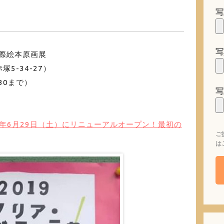
写
）
写
国際絵本原画展
5-34-27）
:30まで）
写
9年6月29日（土）にリニューアルオープン！最初の
ご
は