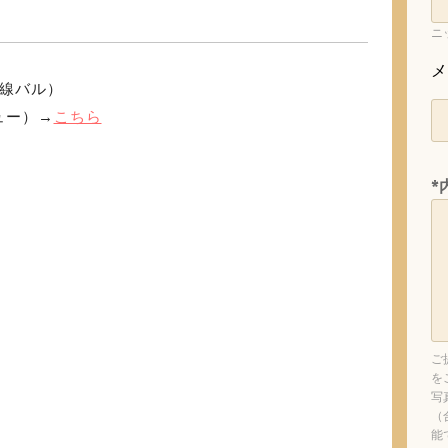
ニ
メ
上線バル）
ュー）→
こちら
*
ご
を
写
（
能