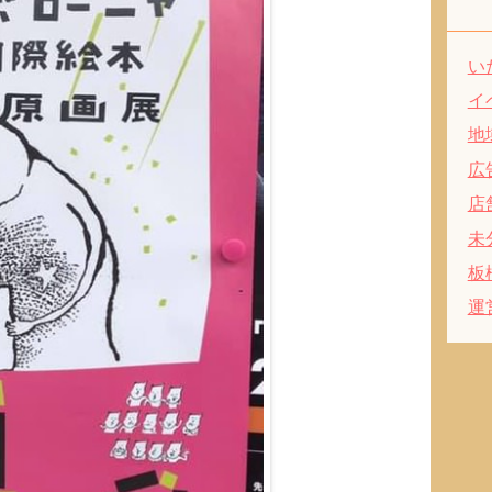
い
イ
地
広
店
未
板
運