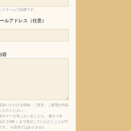
ックネームで結構です。
ールアドレス（任意）
内容
提供いただける情報・ご意見・ご要望の内容
ご入力ください。
真やデータ等ございましたら、 最大３件
合計３MB ）まで添付していただくことが可
です。 ※必須ではありません