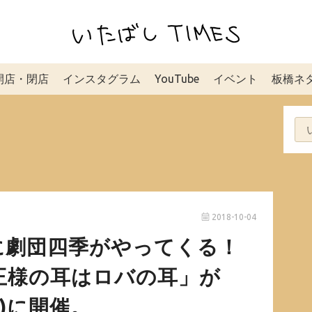
開店・閉店
インスタグラム
YouTube
イベント
板橋ネ
2018-10-04
に劇団四季がやってくる！
王様の耳はロバの耳」が
日)に開催。