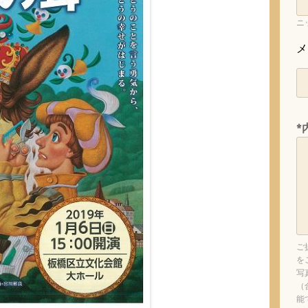
ニ
メ
*
ご
を
写
（
能