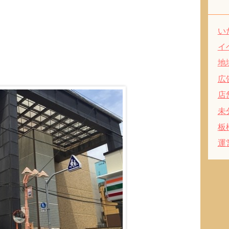
い
イ
。
地
広
店
未
板
運