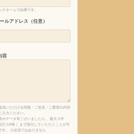
ックネームで結構です。
ールアドレス（任意）
内容
提供いただける情報・ご意見・ご要望の内容
ご入力ください。
真やデータ等ございましたら、 最大３件
合計３MB ）まで添付していただくことが可
です。 ※必須ではありません