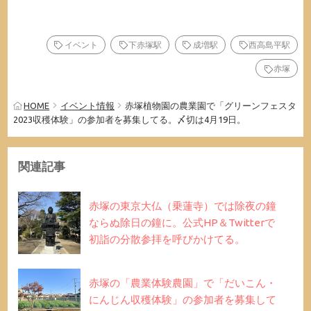
イベント
下赤塚駅
成増駅
西高島平駅
赤塚
HOME
イベント情報
赤塚植物園の農業園で「グリーンフェスタ
2023収穫体験」の参加者を募集してる。〆切は4月19日。
関連記事
赤塚の東京大仏（乗蓮寺）では除夜の鐘
ならぬ除日の鐘に。公式HP＆Twitterで
初詣の分散参拝を呼びかけてる。
赤塚の「農業体験農園」で「だいこん・
にんじん収穫体験」の参加者を募集して