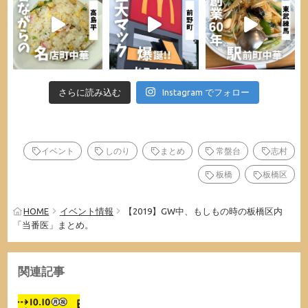
さらに読み込む
Instagram でフォロー
イベント
しのり
まとめ
常盤台
志村
板橋
板橋区
HOME
イベント情報
【2019】GW中、もしもの時の板橋区内
「当番医」まとめ。
関連記事