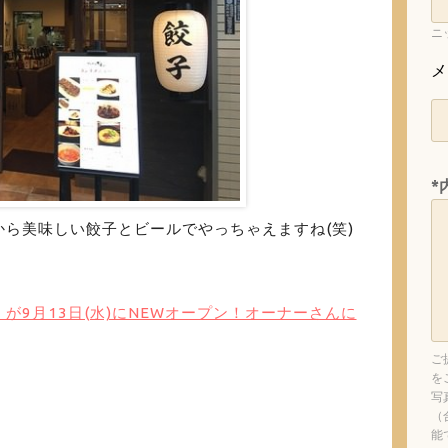
ニ
メ
*
ら美味しい餃子とビールでやっちゃえますね(笑)
が9月13日(水)にNEWオープン！オーナーさんに
ご
を
写
（
能