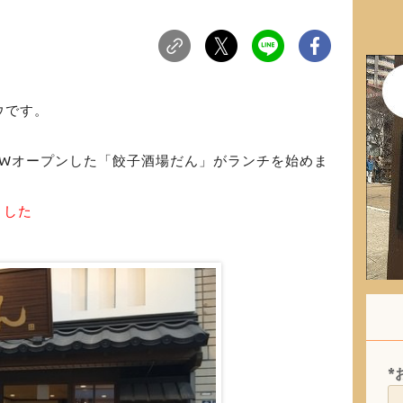
ウです。
NEWオープンした「餃子酒場だん」がランチを始めま
ました
*