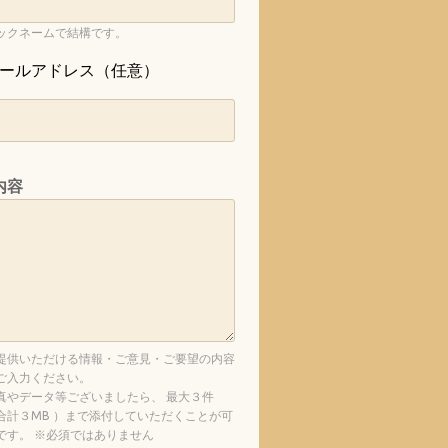
ックネームで結構です。
ールアドレス（任意）
内容
提供いただける情報・ご意見・ご要望の内容
ご入力ください。
真やデータ等ございましたら、 最大３件
合計３MB ）まで添付していただくことが可
です。 ※必須ではありません