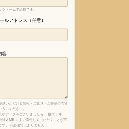
ックネームで結構です。
ールアドレス（任意）
内容
提供いただける情報・ご意見・ご要望の内容
ご入力ください。
真やデータ等ございましたら、 最大３件
合計３MB ）まで添付していただくことが可
です。 ※必須ではありません