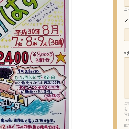
ニ
メ
*
ご
を
写
（
能