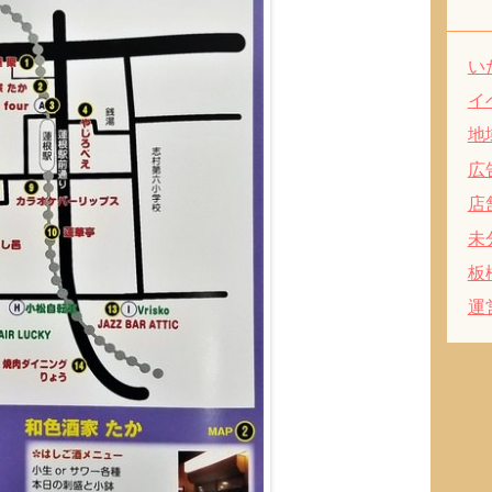
い
イ
地
広
店
未
板
運