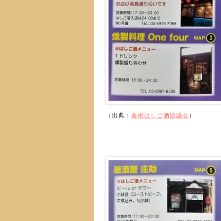
（出典：
蓮根はしご酒協議会
）