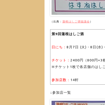
（出典：
蓮根はしご酒協議会
）
第9回蓮根はしご酒
日にち：
8月7日 (火)・8日(水)
チケット：
2400円（800円×3
※チケット1枚で各店舗のはし
参加店数：
14軒
↓参加店一覧