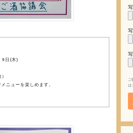
写
写
写
・9日(木)
枚）
ご
ごメニューを楽しめます。
は