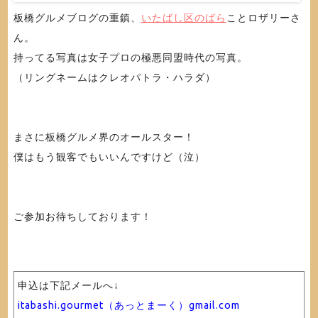
板橋グルメブログの重鎮、
いたばし区のばら
ことロザリーさ
ん。
持ってる写真は女子プロの極悪同盟時代の写真。
（リングネームはクレオパトラ・ハラダ）
まさに板橋グルメ界のオールスター！
僕はもう観客でもいいんですけど（泣）
ご参加お待ちしております！
申込は下記メールへ↓
itabashi.gourmet（あっとまーく）gmail.com