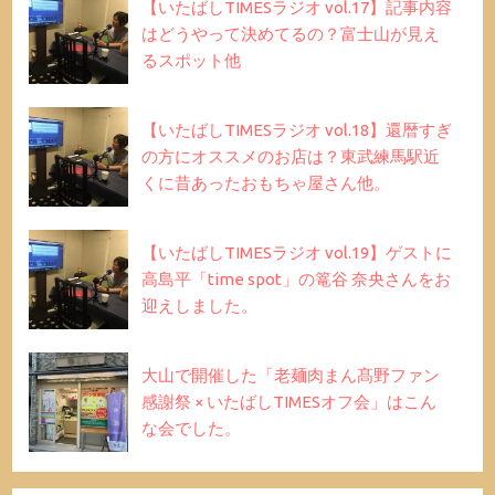
【いたばしTIMESラジオ vol.17】記事内容
はどうやって決めてるの？富士山が見え
るスポット他
【いたばしTIMESラジオ vol.18】還暦すぎ
の方にオススメのお店は？東武練馬駅近
くに昔あったおもちゃ屋さん他。
【いたばしTIMESラジオ vol.19】ゲストに
高島平「time spot」の篭谷 奈央さんをお
迎えしました。
大山で開催した「老麺肉まん髙野ファン
感謝祭 × いたばしTIMESオフ会」はこん
な会でした。