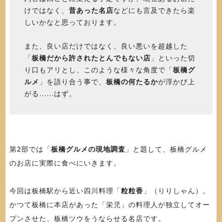
けではなく、
昔あった名店
などにも言及できたら楽
しいかなと思っております。
また、良い店だけではなく、良い悪いを超越した
「
板橋だから許されたとんでもない店
」といった切
り口もアリとし、このような様々な角度で「
板橋グ
ルメ
」を語り合う事で、
板橋の何たるか
が浮かび上
がる……はず。
第2部では「
板橋グルメの現地調査
」と題して、板橋グルメ
のお店に実際に食べにいきます。
今回は板橋駅から近い四川料理「
粒粒香
」（りりしゃん）。
かつて板橋に本店があった「栄児」の料理人が独立してオー
プンさせた、板橋ツウをうならせる名店です。