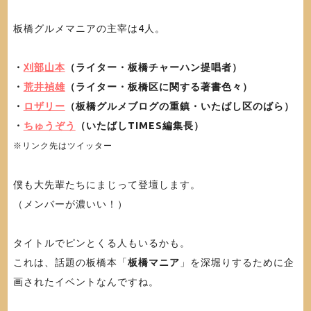
板橋グルメマニアの主宰は4人。
・
刈部山本
（ライター・板橋チャーハン提唱者）
・
荒井禎雄
（ライター・板橋区に関する著書色々）
・
ロザリー
（板橋グルメブログの重鎮・いたばし区のばら）
・
ちゅうぞう
（いたばしTIMES編集長）
※リンク先はツイッター
僕も大先輩たちにまじって登壇します。
（メンバーが濃いい！）
タイトルでピンとくる人もいるかも。
これは、話題の板橋本「
板橋マニア
」を深堀りするために企
画されたイベントなんですね。