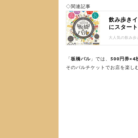
◇関連記事
飲み歩きイ
にスター
「
板橋バル
」では、
500円券×4
そのバルチケットでお店を楽し