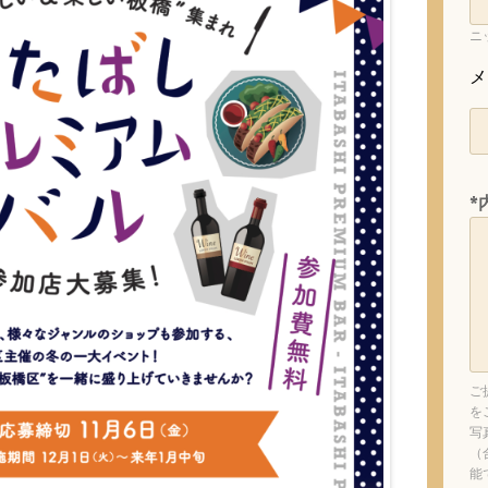
ニ
メ
*
ご
を
写
（
能