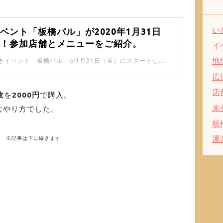
い
ベント「板橋バル」が2020年1月31日
ト！参加店舗とメニューをご紹介。
イ
地
大人気の飲み歩きイベント「板橋バル」が1月31日（金）にスタートします！どの店舗でどんなメニューを提供しているかをご紹介しますね。
広
店
枚
を
2000円
で購入。
未
むやり方でした。
板
運
※記事は下に続きます