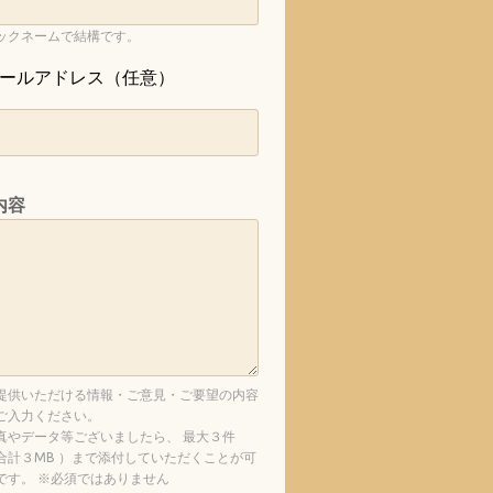
ックネームで結構です。
ールアドレス（任意）
内容
提供いただける情報・ご意見・ご要望の内容
ご入力ください。
真やデータ等ございましたら、 最大３件
合計３MB ）まで添付していただくことが可
です。 ※必須ではありません