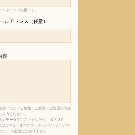
ックネームで結構です。
ールアドレス（任意）
内容
提供いただける情報・ご意見・ご要望の内容
ご入力ください。
真やデータ等ございましたら、 最大３件
合計３MB ）まで添付していただくことが可
です。 ※必須ではありません