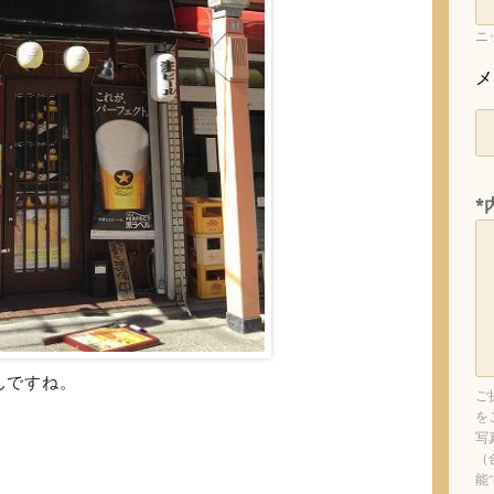
ニ
メ
*
んですね。
ご
を
写
（
能