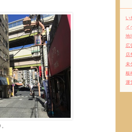
い
イ
地
広
店
未
板
運
り。