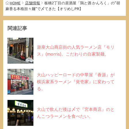
HOME
店舗情報
板橋2丁目の居酒屋「鶏と酒 かんろく」の”胡
麻香る本格担々麺”で〆てきた【オリめしPR】
関連記事
遊座大山商店街の人気ラーメン店『モリ
ス』(morris)。こだわりの自家製麺。
大山ハッピーロードの中華屋『香源』が
横浜家系ラーメン『覚壱家』に変わって
る。
大山で飲んだ後は〆で『宮本商店』のと
んこつラーメンを食べたい。