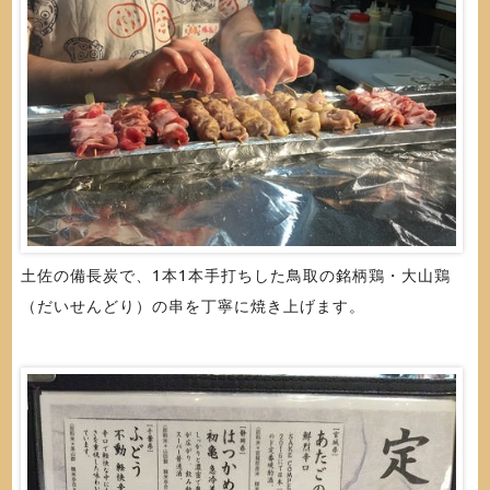
土佐の備長炭で、1本1本手打ちした鳥取の銘柄鶏・大山鶏
（だいせんどり）の串を丁寧に焼き上げます。