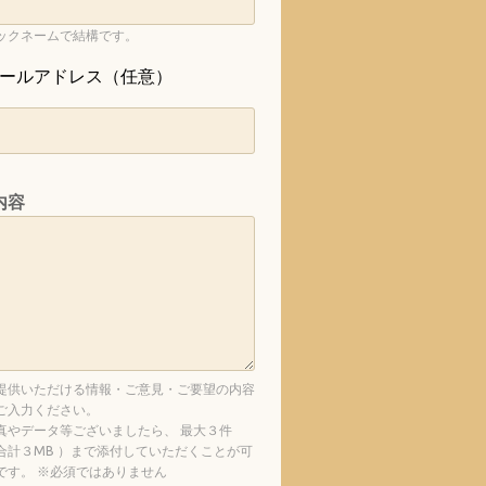
ックネームで結構です。
ールアドレス（任意）
内容
提供いただける情報・ご意見・ご要望の内容
ご入力ください。
真やデータ等ございましたら、 最大３件
合計３MB ）まで添付していただくことが可
です。 ※必須ではありません