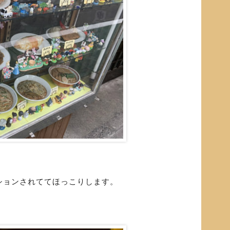
。
ションされててほっこりします。