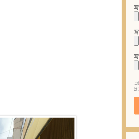
写
写
写
ご
は