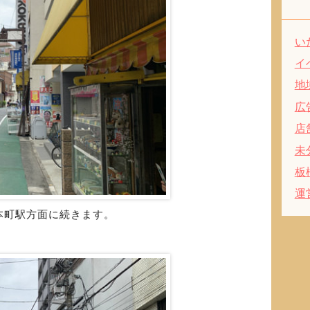
い
イ
地
広
店
未
板
運
本町駅方面に続きます。