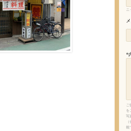
ニ
メ
*
ご
を
写
（
能