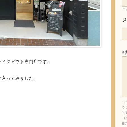
ニ
メ
*
テイクアウト専門店です。
と入ってみました。
ご
を
写
（
能