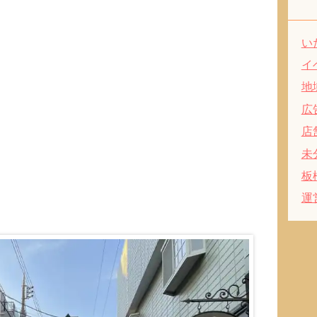
い
イ
地
広
店
未
板
運