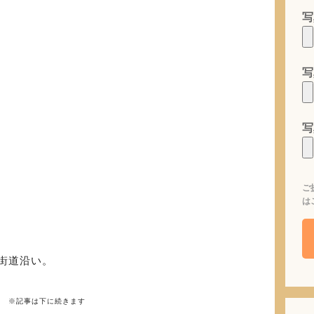
写
写
写
ご
は
越街道沿い。
※記事は下に続きます