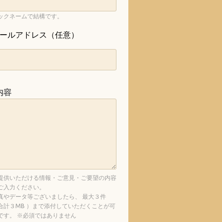
ックネームで結構です。
ールアドレス（任意）
内容
提供いただける情報・ご意見・ご要望の内容
ご入力ください。
真やデータ等ございましたら、 最大３件
合計３MB ）まで添付していただくことが可
です。 ※必須ではありません