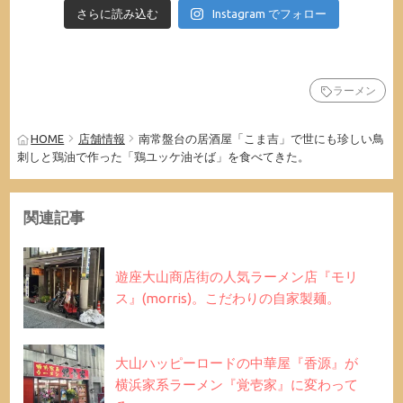
さらに読み込む
Instagram でフォロー
ラーメン
HOME
店舗情報
南常盤台の居酒屋「こま吉」で世にも珍しい鳥
刺しと鶏油で作った「鶏ユッケ油そば」を食べてきた。
関連記事
遊座大山商店街の人気ラーメン店『モリ
ス』(morris)。こだわりの自家製麺。
大山ハッピーロードの中華屋『香源』が
横浜家系ラーメン『覚壱家』に変わって