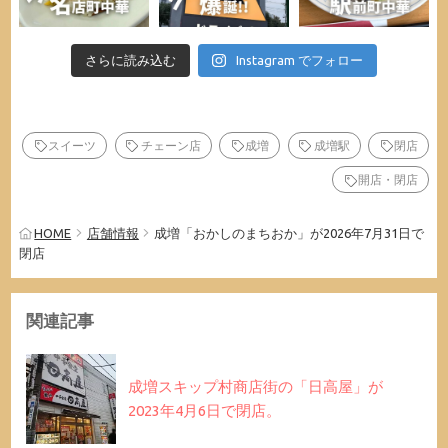
さらに読み込む
Instagram でフォロー
スイーツ
チェーン店
成増
成増駅
閉店
開店・閉店
HOME
店舗情報
成増「おかしのまちおか」が2026年7月31日で
閉店
関連記事
成増スキップ村商店街の「日高屋」が
2023年4月6日で閉店。