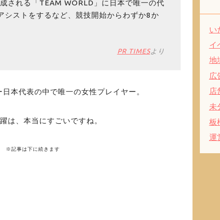
成される「TEAM WORLD」に日本で唯一の代
アシストをするなど、競技開始からわずか8か
い
イ
PR TIMES
より
地
広
店
ー日本代表の中で唯一の女性プレイヤー。
未
活躍は、本当にすごいですね。
板
運
※記事は下に続きます