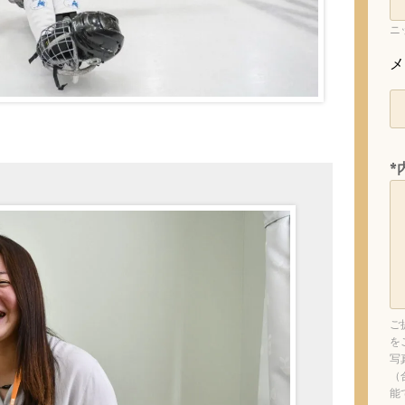
ニ
メ
*
ご
を
写
（
能