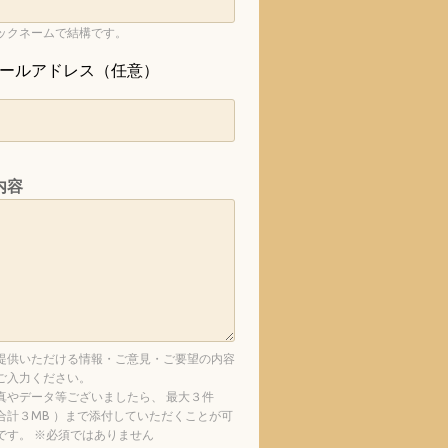
ックネームで結構です。
ールアドレス（任意）
内容
提供いただける情報・ご意見・ご要望の内容
ご入力ください。
真やデータ等ございましたら、 最大３件
合計３MB ）まで添付していただくことが可
です。 ※必須ではありません