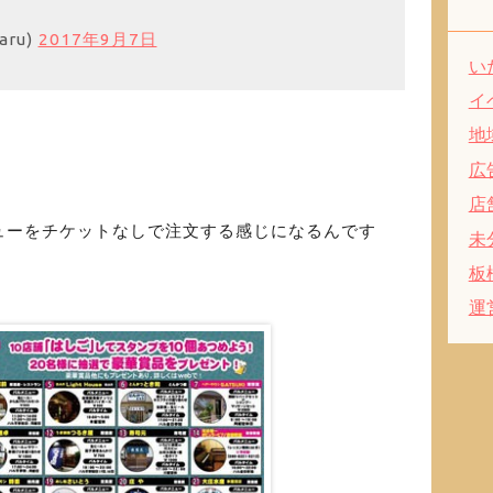
aru)
2017年9月7日
い
イ
地
広
店
ューをチケットなしで注文する感じになるんです
未
板
運