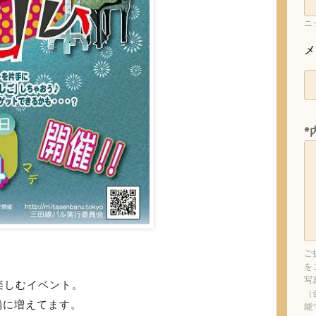
ニ
メ
*
ご
を
写
楽しむイベント。
（
舗に増えてます。
能