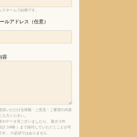
ックネームで結構です。
ールアドレス（任意）
内容
提供いただける情報・ご意見・ご要望の内容
ご入力ください。
真やデータ等ございましたら、 最大３件
合計３MB ）まで添付していただくことが可
です。 ※必須ではありません