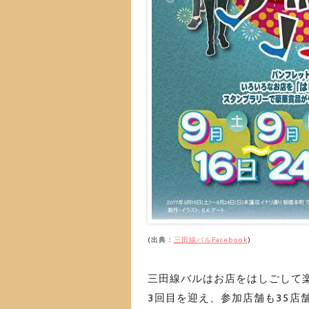
(出典：
三田線バルFacebook
)
三田線バルはお店をはしごして
3回目を迎え、参加店舗も35店