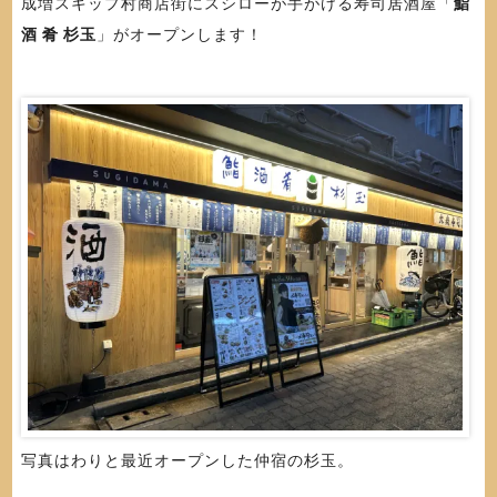
成増スキップ村商店街にスシローが手がける寿司居酒屋「
鮨
酒 肴 杉玉
」がオープンします！
写真はわりと最近オープンした仲宿の杉玉。