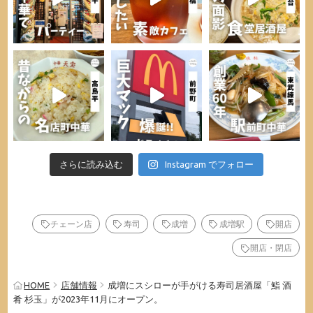
さらに読み込む
Instagram でフォロー
チェーン店
寿司
成増
成増駅
開店
開店・閉店
HOME
店舗情報
成増にスシローが手がける寿司居酒屋「鮨 酒
肴 杉玉」が2023年11月にオープン。