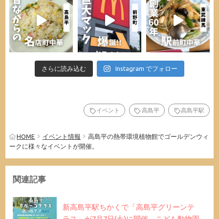
さらに読み込む
Instagram でフォロー
イベント
高島平
高島平駅
HOME
イベント情報
高島平の熱帯環境植物館でゴールデンウィ
ークに様々なイベントが開催。
関連記事
新高島平駅ちかくで「高島平グリーンテ
ラス」が7月7日(土)に開催。こども動物園