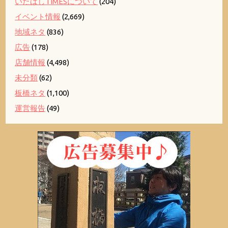
いたばしTIMESについて
(204)
イベント情報
(2,669)
地域ネタ
(836)
広告
(178)
店舗情報
(4,498)
未分類
(62)
板橋ネタ
(1,100)
運営報告
(49)