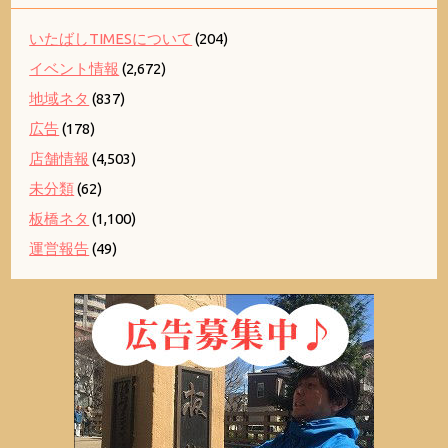
いたばしTIMESについて
(204)
イベント情報
(2,672)
地域ネタ
(837)
広告
(178)
店舗情報
(4,503)
未分類
(62)
板橋ネタ
(1,100)
運営報告
(49)