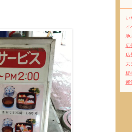
。
い
イ
地
広
店
未
板
運