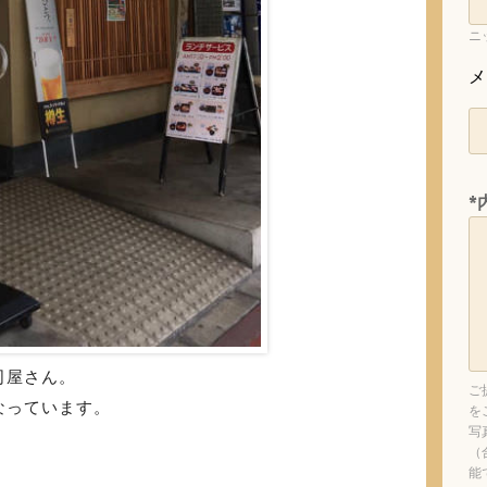
ニ
メ
*
司屋さん。
ご
なっています。
を
写
（
能