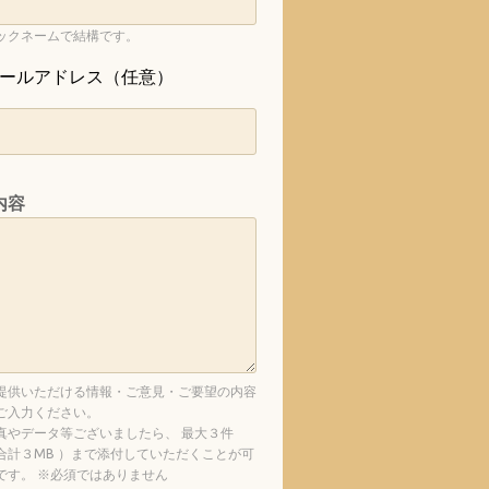
ックネームで結構です。
ールアドレス（任意）
内容
提供いただける情報・ご意見・ご要望の内容
ご入力ください。
真やデータ等ございましたら、 最大３件
合計３MB ）まで添付していただくことが可
です。 ※必須ではありません