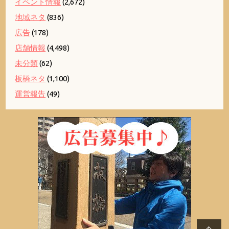
イベント情報
(2,672)
地域ネタ
(836)
広告
(178)
店舗情報
(4,498)
未分類
(62)
板橋ネタ
(1,100)
運営報告
(49)