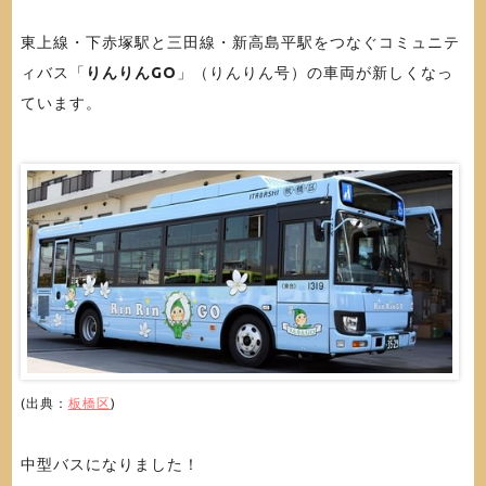
東上線・下赤塚駅と三田線・新高島平駅をつなぐコミュニテ
ィバス「
りんりんGO
」（りんりん号）の車両が新しくなっ
ています。
(出典：
板橋区
)
中型バスになりました！