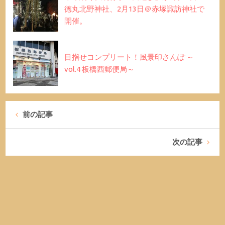
徳丸北野神社、2月13日＠赤塚諏訪神社で
開催。
目指せコンプリート！風景印さんぽ ～
vol.4 板橋西郵便局～
前の記事
次の記事