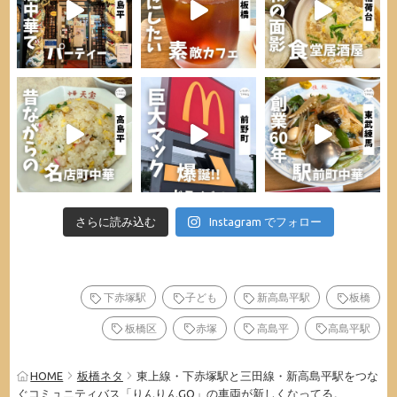
さらに読み込む
Instagram でフォロー
下赤塚駅
子ども
新高島平駅
板橋
板橋区
赤塚
高島平
高島平駅
HOME
板橋ネタ
東上線・下赤塚駅と三田線・新高島平駅をつな
ぐコミュニティバス「りんりんGO」の車両が新しくなってる。