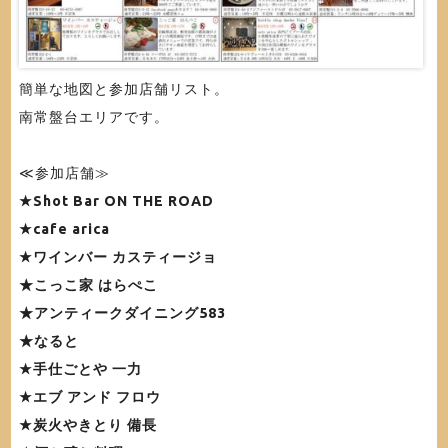
簡単な地図と参加店舗リスト。
南常盤台エリアです。
≪参加店舗≫
★Shot Bar ON THE ROAD
★cafe arica
★ワインバー カスティージョ
★こっこ家 はらぺこ
★アンティークダイニング583
★なると
★手仕ごとや 一力
★エブ アンド フロウ
★炭火やきとり 備長