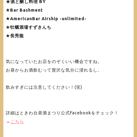
★酒と醸し料理 BY
★Bar Bashment
★AmericanBar Airship -unlimited-
★牡蠣酒場すずきんち
★長秀龍
気になっていたお店をのぞくいい機会ですね。
お昼からお酒飲むって贅沢な気分に浸れるし。
飲みすぎには注意してください！(笑)
詳細はときわ台昼酒まつり公式Facebookをチェック！
→
こちら