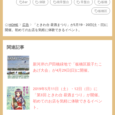
bar
体験
南常盤台
常盤台
板橋
板橋区
HOME
広告
「ときわ台 昼酒まつり」が5月19・20日(土・日)に
開催。初めてのお店を気軽に体験できるイベント。
関連記事
新河岸の戸田橋緑地で「板橋区親子たこ
あげ大会」が4月29日(日)に開催。
2019年5月11日（土）・12日（日）に
「第3回 ときわ台 昼酒まつり」が開催。
初めてのお店を気軽に体験できるイベン
ト。