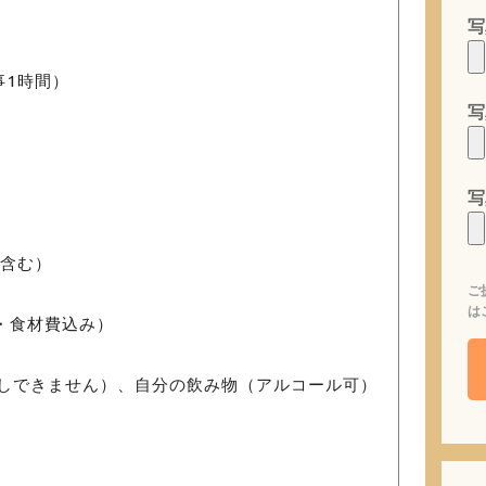
写
事1時間）
写
）
写
員含む）
ご
は
代・食材費込み）
しできません）、自分の飲み物（アルコール可）