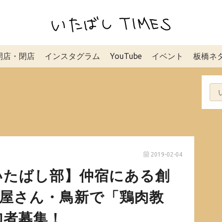
開店・閉店
インスタグラム
YouTube
イベント
板橋ネ
2019-02-04
いたばし部】仲宿にある創
肉屋さん・鳥新で「鶏肉教
加者募集！