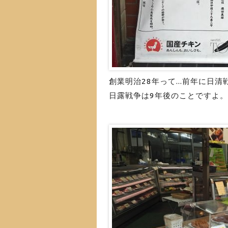
創業明治28年って...前年に日
日露戦争は9年後のことですよ。す