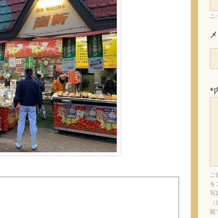
ニ
メ
*
ご
を
写
（
能
）