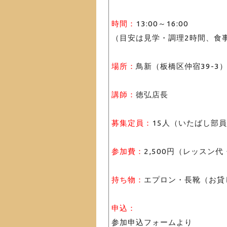
時間：
13:00～16:00
（目安は見学・調理2時間、食
場所：
鳥新（板橋区仲宿39-3
講師：
徳弘店長
募集定員：
15人（いたばし部
参加費：
2,500円（レッスン
持ち物：
エプロン・長靴（お貸
申込：
参加申込フォームより