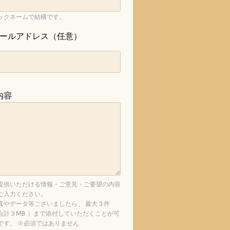
ックネームで結構です。
ールアドレス（任意）
内容
提供いただける情報・ご意見・ご要望の内容
ご入力ください。
真やデータ等ございましたら、 最大３件
合計３MB ）まで添付していただくことが可
です。 ※必須ではありません