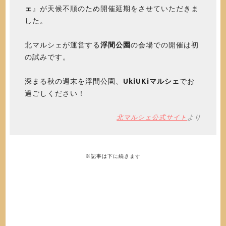
ェ
』が天候不順のため開催延期をさせていただきま
した。
北マルシェが運営する
浮間公園
の会場での開催は初
の試みです。
深まる秋の週末を浮間公園、
UkiUKiマルシェ
でお
過ごしください！
北マルシェ公式サイト
より
※記事は下に続きます