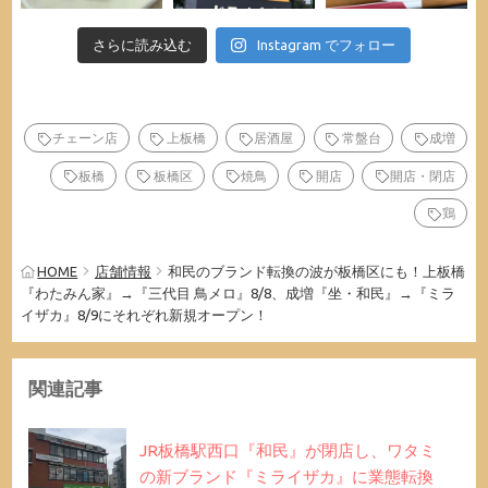
さらに読み込む
Instagram でフォロー
チェーン店
上板橋
居酒屋
常盤台
成増
板橋
板橋区
焼鳥
開店
開店・閉店
鶏
HOME
店舗情報
和民のブランド転換の波が板橋区にも！上板橋
『わたみん家』→『三代目 鳥メロ』8/8、成増『坐・和民』→『ミラ
イザカ』8/9にそれぞれ新規オープン！
関連記事
JR板橋駅西口『和民』が閉店し、ワタミ
の新ブランド『ミライザカ』に業態転換