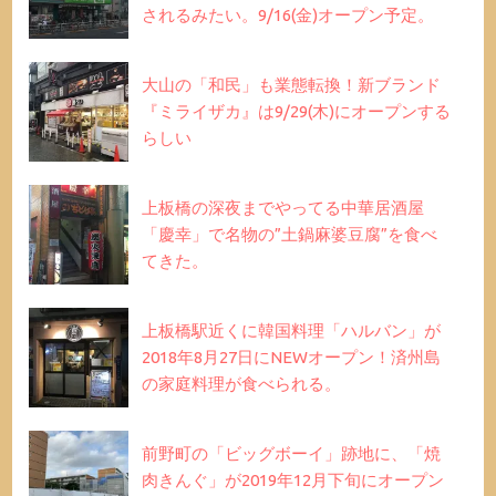
されるみたい。9/16(金)オープン予定。
大山の「和民」も業態転換！新ブランド
『ミライザカ』は9/29(木)にオープンする
らしい
上板橋の深夜までやってる中華居酒屋
「慶幸」で名物の”土鍋麻婆豆腐”を食べ
てきた。
上板橋駅近くに韓国料理「ハルバン」が
2018年8月27日にNEWオープン！済州島
の家庭料理が食べられる。
前野町の「ビッグボーイ」跡地に、「焼
肉きんぐ」が2019年12月下旬にオープン