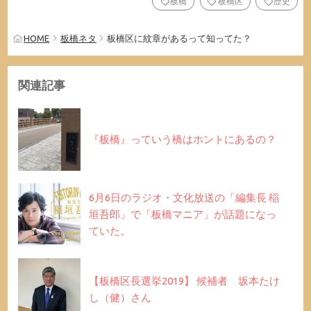
板橋
板橋区
歴史
HOME
板橋ネタ
板橋区に紋章があるって知ってた？
関連記事
『板橋』っていう橋はホントにあるの？
6月6日のラジオ・文化放送の「編集長 稲
垣吾郎」で「板橋マニア」が話題になっ
ていた。
【板橋区長選挙2019】 候補者 坂本たけ
し（健）さん