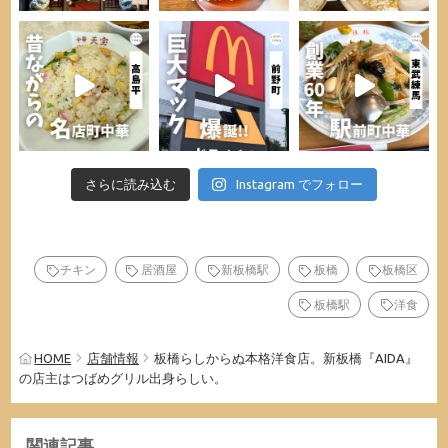
さらに読み込む
Instagram でフォロー
チキン
居酒屋
新板橋駅
板橋
板橋区
板橋駅
洋食
HOME
店舗情報
板橋らしからぬ本格洋食店。新板橋『AIDA』
の店主はつばめグリル出身らしい。
関連記事