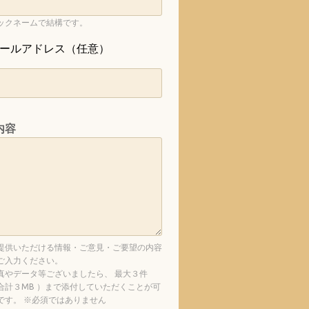
ックネームで結構です。
ールアドレス（任意）
内容
提供いただける情報・ご意見・ご要望の内容
ご入力ください。
真やデータ等ございましたら、 最大３件
合計３MB ）まで添付していただくことが可
です。 ※必須ではありません