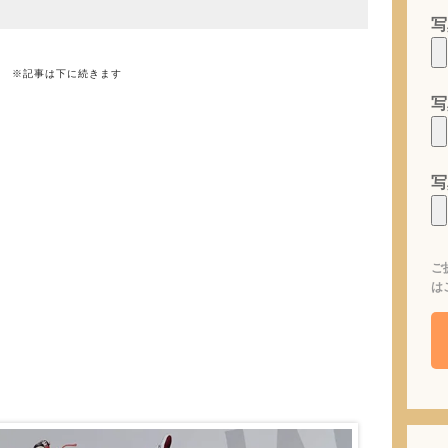
写
※記事は下に続きます
写
写
ご
は