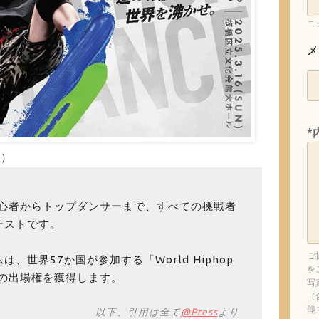
ニ
メ
*
s
）
の初心者からトップダンサーまで、すべての挑戦者
テストです。
ご
、世界57か国が参加する「World Hiphop
を
ip」への出場権を獲得します。
写
（
能
以下、引用は全て
@Press
より