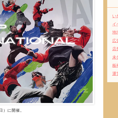
い
イ
地
広
店
未
板
運
（日）に開催。