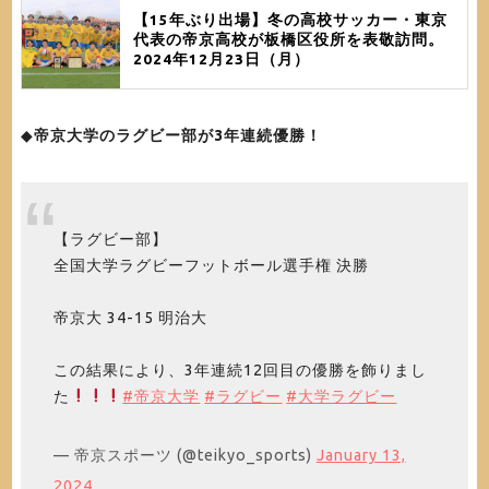
【15年ぶり出場】冬の高校サッカー・東京
代表の帝京高校が板橋区役所を表敬訪問。
2024年12月23日（月）
◆
帝京大学のラグビー部が3年連続優勝！
【ラグビー部】
全国大学ラグビーフットボール選手権 決勝
帝京大 34-15 明治大
この結果により、3年連続12回目の優勝を飾りまし
た
#帝京大学
#ラグビー
#大学ラグビー
— 帝京スポーツ (@teikyo_sports)
January 13,
2024