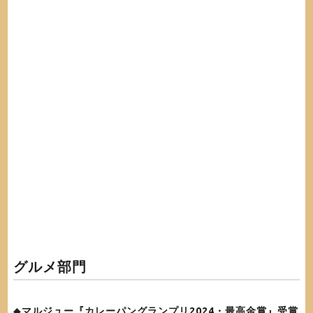
グルメ部門
◆
マルジュー『カレーパングランプリ2024・最高金賞』受賞