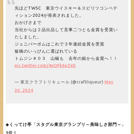
先ほどTWSC 東京ウイスキー＆スピリツコンペテ
ィション2024が発表されました。
おかげさまで
当社からは２品出品して見事二つとも金賞を受賞い
たしました。
ジェニパーボムはこれで３年連続金賞を受賞
板橋のいっぴんに選ばれている
トムジン＃０３ 山椒も 去年の銀から金賞へ！！
pic.twitter.com/4pOFk6pZeE
— 東京クラフトリキュール (@craftliqueur)
May
30, 2024
◆
くってけ亭
『
スタグル東京グランプリ～美味しさ部門～
』
1位！