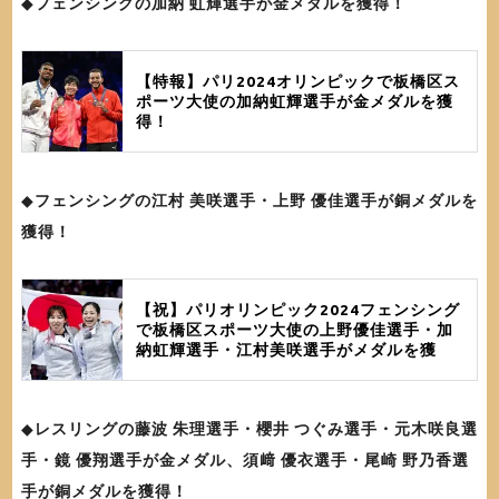
◆
フェンシングの加納 虹輝選手が金メダルを獲得！
【特報】パリ2024オリンピックで板橋区ス
ポーツ大使の加納虹輝選手が金メダルを獲
得！
◆
フェンシングの江村 美咲選手・上野 優佳選手が銅メダルを
獲得！
【祝】パリオリンピック2024フェンシング
で板橋区スポーツ大使の上野優佳選手・加
納虹輝選手・江村美咲選手がメダルを獲
得！
◆
レスリングの藤波 朱理選手・櫻井 つぐみ選手・元木咲良選
手・鏡 優翔選手が金メダル、須﨑 優衣選手・尾崎 野乃香選
手が銅メダルを獲得！