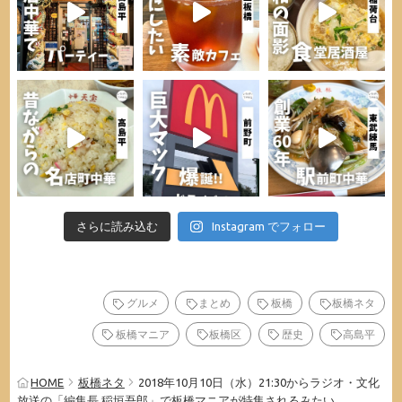
さらに読み込む
Instagram でフォロー
グルメ
まとめ
板橋
板橋ネタ
板橋マニア
板橋区
歴史
高島平
HOME
板橋ネタ
2018年10月10日（水）21:30からラジオ・文化
放送の「編集長 稲垣吾郎」で板橋マニアが特集されるみたい。