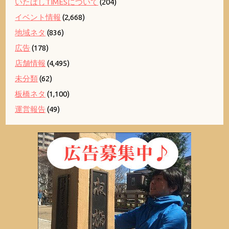
いたばしTIMESについて
(204)
イベント情報
(2,668)
地域ネタ
(836)
広告
(178)
店舗情報
(4,495)
未分類
(62)
板橋ネタ
(1,100)
運営報告
(49)