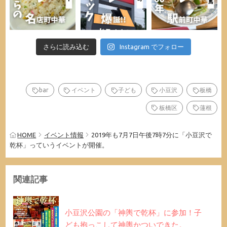
さらに読み込む
Instagram でフォロー
bar
イベント
子ども
小豆沢
板橋
板橋区
蓮根
HOME
イベント情報
2019年も7月7日午後7時7分に「小豆沢で
乾杯」っていうイベントが開催。
関連記事
小豆沢公園の「神輿で乾杯」に参加！子
ども抱っこして神輿かついできた。