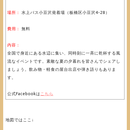
場所：
水上バス小豆沢発着場（板橋区小豆沢4-28）
費用：
無料
内容：
全国で身近にある水辺に集い、同時刻に一斉に乾杯する風
流なイベントです。素敵な夏の夕暮れを皆さんでシェアし
ましょう。飲み物・軽食の屋台出店や弾き語りもありま
す。
公式Facebookは
こちら
地図ではここ↓