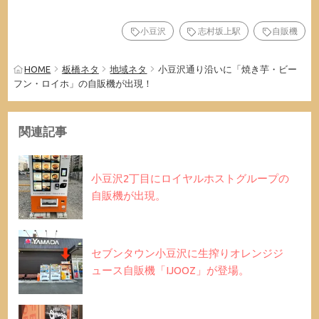
小豆沢
志村坂上駅
自販機
HOME
板橋ネタ
地域ネタ
小豆沢通り沿いに「焼き芋・ビー
フン・ロイホ」の自販機が出現！
関連記事
小豆沢2丁目にロイヤルホストグループの
自販機が出現。
セブンタウン小豆沢に生搾りオレンジジ
ュース自販機「IJOOZ」が登場。