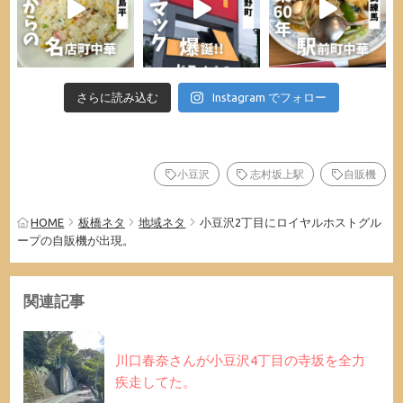
さらに読み込む
Instagram でフォロー
小豆沢
志村坂上駅
自販機
HOME
板橋ネタ
地域ネタ
小豆沢2丁目にロイヤルホストグル
ープの自販機が出現。
関連記事
川口春奈さんが小豆沢4丁目の寺坂を全力
疾走してた。