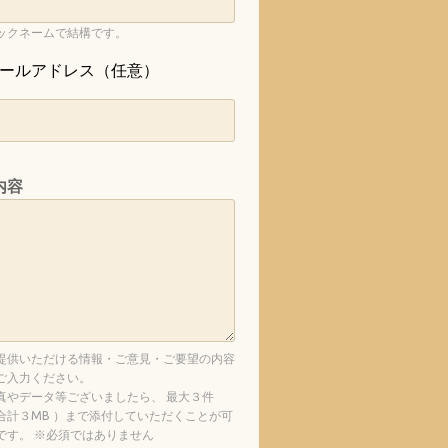
ックネームで結構です。
ールアドレス（任意）
内容
提供いただける情報・ご意見・ご要望の内容
ご入力ください。
真やデータ等ございましたら、 最大３件
合計３MB ）まで添付していただくことが可
です。 ※必須ではありません