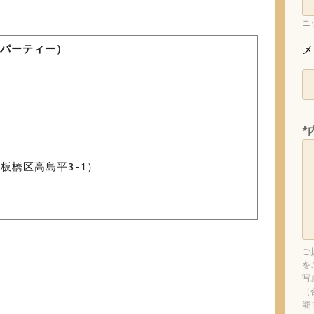
ニ
メ
リッジパーティー）
）
*
板橋区高島平3-1）
ご
を
写
（
能