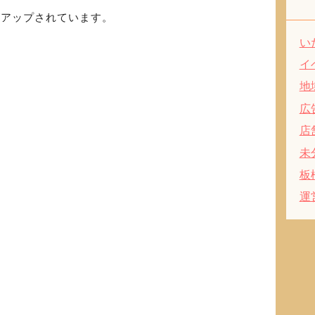
がアップされています。
い
イ
地
広
店
未
板
運