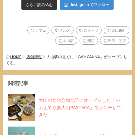
さらに読み込む
Instagram でフォロー
カフェ
グルメ
スイーツ
大山東町
大山駅
開店
開店・閉店
HOME
店舗情報
大山駅の近くに「Cafe CANNA」がオープンし
てる。
関連記事
大山の文化会館地下にオープンした「か
ふぇてりあ大山PASTECA」でランチして
きた。