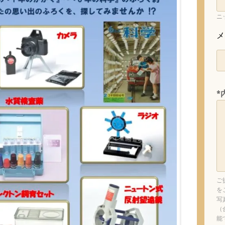
ニ
メ
*
ご
を
写
（
能