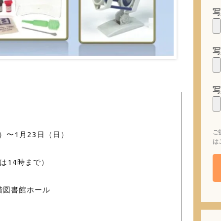
写
写
写
ご
木）〜1月23日（日）
は
終日は14時まで）
階図書館ホール