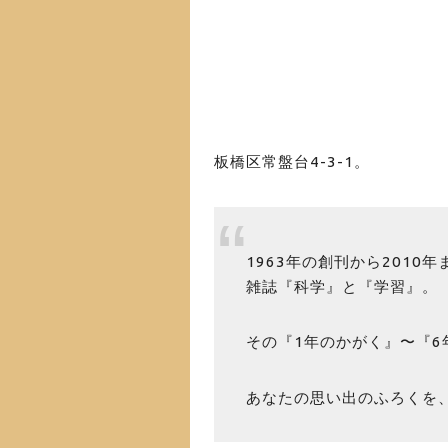
板橋区常盤台4-3-1。
1963年の創刊から201
雑誌『科学』と『学習』。
その『1年のかがく』〜『6
あなたの思い出のふろくを