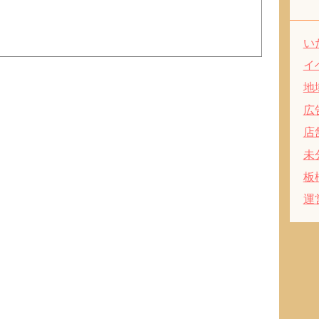
い
イ
地
広
店
未
板
運