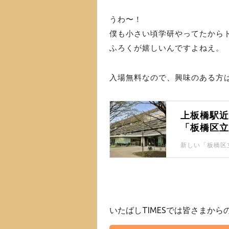
うわ〜！
僕も小さい頃学研やってたから
ふろくが嬉しいんですよねえ。
入場無料なので、興味のある方
上板橋駅
「板橋区
いたばしTIMESでは皆さまか