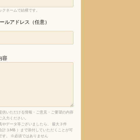
ックネームで結構です。
ールアドレス（任意）
内容
提供いただける情報・ご意見・ご要望の内容
ご入力ください。
真やデータ等ございましたら、 最大３件
合計３MB ）まで添付していただくことが可
です。 ※必須ではありません