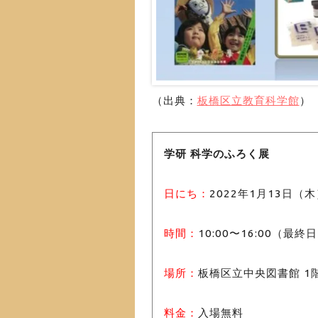
（出典：
板橋区立教育科学館
）
学研 科学のふろく展
日にち：
2022年1月13日（
時間：
10:00〜16:00（最
場所：
板橋区立中央図書館 1
料金：
入場無料