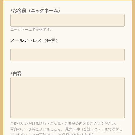
*お名前（ニックネーム）
ニックネームで結構です。
メールアドレス（任意）
*内容
ご提供いただける情報・ご意見・ご要望の内容をご入力ください。
写真やデータ等ございましたら、 最大３件（合計３MB ）まで添付し
ていただくことが可能です。 ※必須ではありません