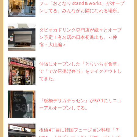
フェ「おとなり stand & works」がオープ
ンしてる。みんながお隣になれる場所。
タピオカドリンク専門店が続々とオープ
ン予定！有名店の日本初進出も。＜仲
宿・大山編＞
仲宿にオープンした「とりいちず食堂」
で「でか唐揚げ弁当」をテイクアウトし
てきた。
『板橋デリカテッセン』が5/31にリニュ
ーアルオープンしてる。
板橋4丁目に韓国フュージョン料理「７