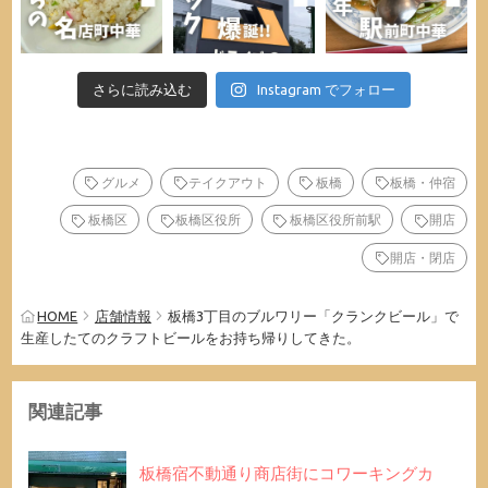
さらに読み込む
Instagram でフォロー
グルメ
テイクアウト
板橋
板橋・仲宿
板橋区
板橋区役所
板橋区役所前駅
開店
開店・閉店
HOME
店舗情報
板橋3丁目のブルワリー「クランクビール」で
生産したてのクラフトビールをお持ち帰りしてきた。
関連記事
板橋宿不動通り商店街にコワーキングカ