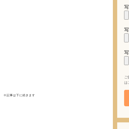
写
写
写
ご
は
※記事は下に続きます