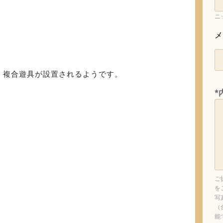
ニ
メ
く複合遊具が設置されるようです。
*
ご
を
写
（
能