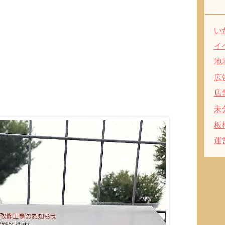
い
イ
地
広
店
未
板
運