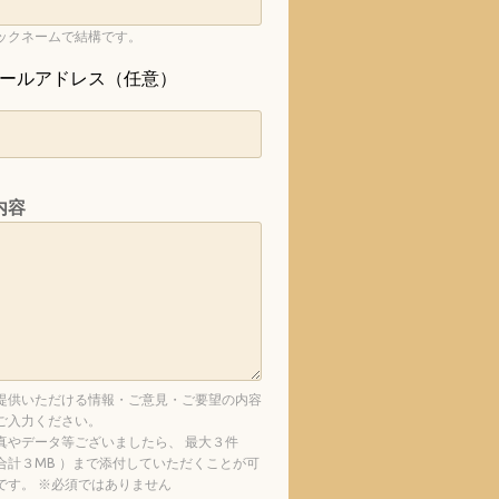
ックネームで結構です。
ールアドレス（任意）
内容
提供いただける情報・ご意見・ご要望の内容
ご入力ください。
真やデータ等ございましたら、 最大３件
合計３MB ）まで添付していただくことが可
です。 ※必須ではありません