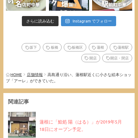
さらに読み込む
Instagram でフォロー
坂下
板橋
板橋区
蓮根
蓮根駅
開店
開店・閉店
HOME
店舗情報
高島通り沿い、蓮根駅近くに小さな絵本ショッ
プ「アーレ」ができていた。
関連記事
蓮根に「鮨処 陽（はる）」が2019年5月
18日にオープン予定。