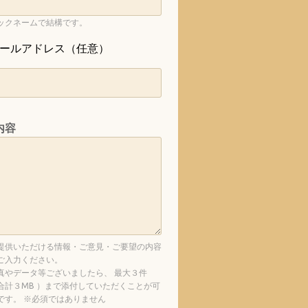
ックネームで結構です。
ールアドレス（任意）
内容
提供いただける情報・ご意見・ご要望の内容
ご入力ください。
真やデータ等ございましたら、 最大３件
合計３MB ）まで添付していただくことが可
です。 ※必須ではありません