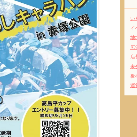
い
イ
地
広
店
未
板
運