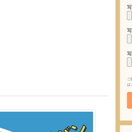
写
写
写
ご
は