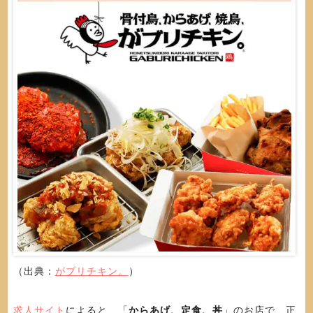
（出典：
がブリチキン。
）
求人サイト
によると、「
からあげ、定食、丼
」のお店で、正