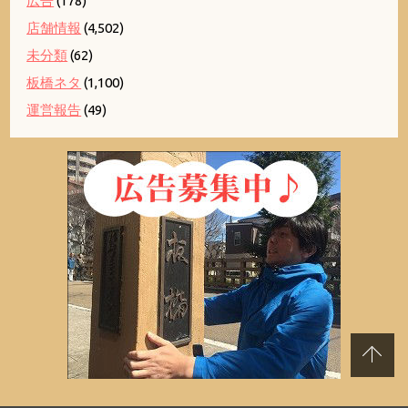
広告
(178)
店舗情報
(4,502)
未分類
(62)
板橋ネタ
(1,100)
運営報告
(49)